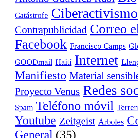
Ciberactivismo
Catástrofe
Correo e
Contrapublicidad
Facebook
Francisco Camps
Gl
Internet
GOODmail
Haití
Llen
Manifiesto
Material sensibl
Redes soc
Proyecto Venus
Teléfono móvil
Spam
Terre
Youtube
Co
Zeitgeist
Árboles
General
(35)