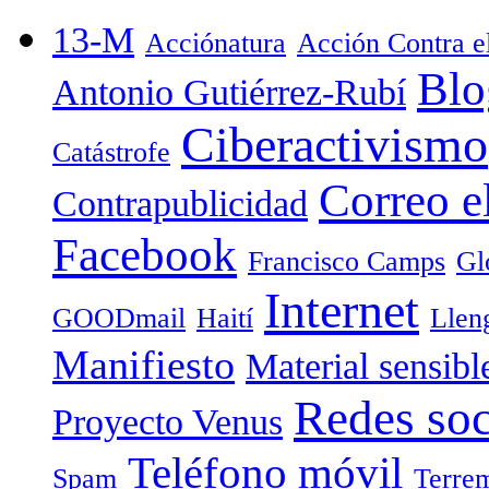
13-M
Acciónatura
Acción Contra 
Blo
Antonio Gutiérrez-Rubí
Ciberactivismo
Catástrofe
Correo e
Contrapublicidad
Facebook
Francisco Camps
Gl
Internet
GOODmail
Haití
Llen
Manifiesto
Material sensibl
Redes soc
Proyecto Venus
Teléfono móvil
Spam
Terre