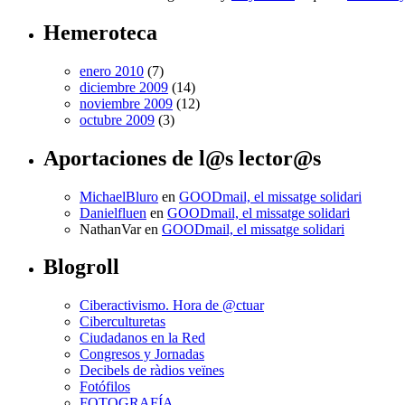
Hemeroteca
enero 2010
(7)
diciembre 2009
(14)
noviembre 2009
(12)
octubre 2009
(3)
Aportaciones de l@s lector@s
MichaelBluro
en
GOODmail, el missatge solidari
Danielfluen
en
GOODmail, el missatge solidari
NathanVar
en
GOODmail, el missatge solidari
Blogroll
Ciberactivismo. Hora de @ctuar
Ciberculturetas
Ciudadanos en la Red
Congresos y Jornadas
Decibels de ràdios veïnes
Fotófilos
FOTOGRAFÍA