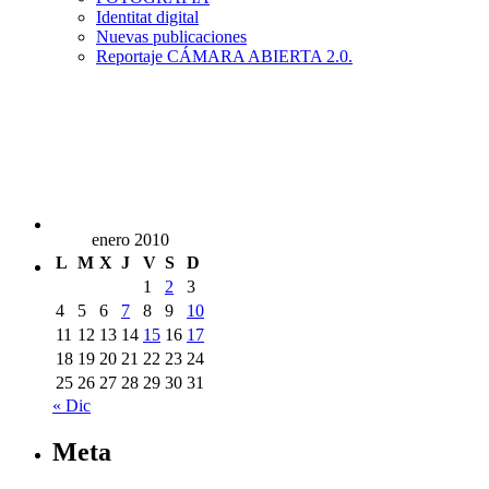
Identitat digital
Nuevas publicaciones
Reportaje CÁMARA ABIERTA 2.0.
enero 2010
L
M
X
J
V
S
D
1
2
3
4
5
6
7
8
9
10
11
12
13
14
15
16
17
18
19
20
21
22
23
24
25
26
27
28
29
30
31
« Dic
Meta