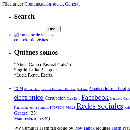
Filed under
Comunicación social
,
General
Search
contador de visitas
Quiénes somos
*Ainoa García-Pascual Galván
*Íngrid Lafita Balaguer
*Lucía Renau Escrig
13-M
Amnistía Internacional
A
Acciónatura
Acción Contra el Hambre
Al Gore
Facebook
electrónico
Corrupción
Cruz Roja
Francisco Cam
Redes sociales
Proyecto Venus
Plataforma per la Llengua
Ref
General
(35)
Manifestaciones
(4)
WP Cumulus Flash tag cloud by
Roy Tanck
requires
Flash Pla