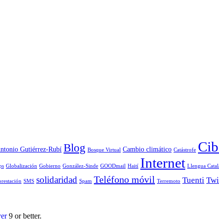
Cib
Blog
ntonio Gutiérrez-Rubí
Cambio climático
Bosque Virtual
Catástrofe
Internet
ps
Globalización
Gobierno
González-Sinde
GOODmail
Haití
Llengua Catal
Teléfono móvil
solidaridad
Tuenti
Twi
orestación
SMS
Spam
Terremoto
yer
9 or better.