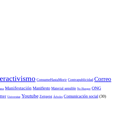
eractivismo
Correo
ConsumeHastaMorir
Contrapublicidad
Manifestación
ONG
Manifiesto
Material sensible
ana
No Hunger
Youtube
tter
Comunicación social
(30)
Zeitgeist
Universitat
Árboles