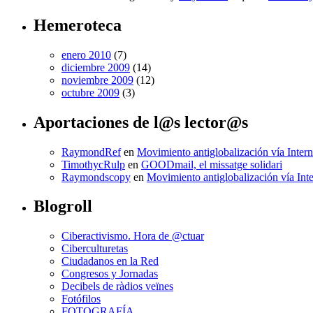
Hemeroteca
enero 2010
(7)
diciembre 2009
(14)
noviembre 2009
(12)
octubre 2009
(3)
Aportaciones de l@s lector@s
RaymondRef
en
Movimiento antiglobalización vía Intern
TimothycRulp
en
GOODmail, el missatge solidari
Raymondscopy
en
Movimiento antiglobalización vía Inte
Blogroll
Ciberactivismo. Hora de @ctuar
Ciberculturetas
Ciudadanos en la Red
Congresos y Jornadas
Decibels de ràdios veïnes
Fotófilos
FOTOGRAFÍA