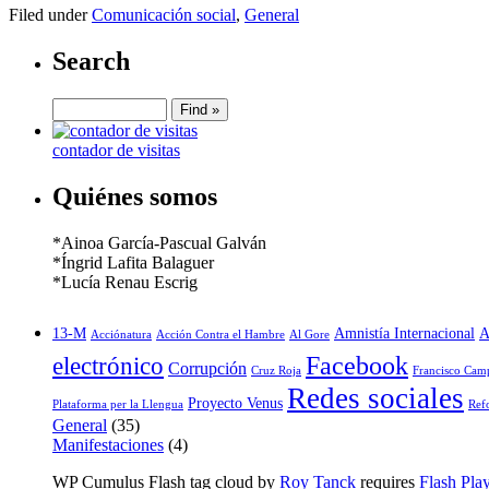
Filed under
Comunicación social
,
General
Search
contador de visitas
Quiénes somos
*Ainoa García-Pascual Galván
*Íngrid Lafita Balaguer
*Lucía Renau Escrig
13-M
Amnistía Internacional
A
Acciónatura
Acción Contra el Hambre
Al Gore
Facebook
electrónico
Corrupción
Cruz Roja
Francisco Cam
Redes sociales
Proyecto Venus
Plataforma per la Llengua
Ref
General
(35)
Manifestaciones
(4)
WP Cumulus Flash tag cloud by
Roy Tanck
requires
Flash Pla