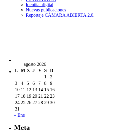
Identitat digital
Nuevas publicaciones
Reportaje CÁMARA ABIERTA 2.0.
agosto 2026
L
M
X
J
V
S
D
1
2
3
4
5
6
7
8
9
10
11
12
13
14
15
16
17
18
19
20
21
22
23
24
25
26
27
28
29
30
31
« Ene
Meta