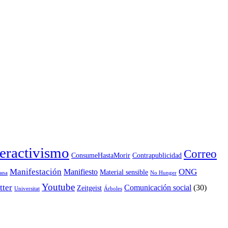
eractivismo
Correo
ConsumeHastaMorir
Contrapublicidad
Manifestación
ONG
Manifiesto
Material sensible
ana
No Hunger
Youtube
tter
Comunicación social
(30)
Zeitgeist
Universitat
Árboles