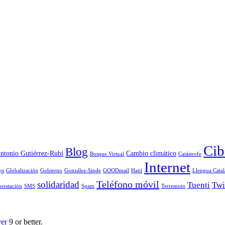
Cib
Blog
ntonio Gutiérrez-Rubí
Cambio climático
Bosque Virtual
Catástrofe
Internet
ps
Globalización
Gobierno
González-Sinde
GOODmail
Haití
Llengua Catal
Teléfono móvil
solidaridad
Tuenti
Twi
orestación
SMS
Spam
Terremoto
yer
9 or better.