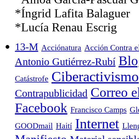
*Íngrid Lafita Balaguer
*Lucía Renau Escrig
13-M
Acciónatura
Acción Contra 
Blo
Antonio Gutiérrez-Rubí
Ciberactivismo
Catástrofe
Correo e
Contrapublicidad
Facebook
Francisco Camps
Gl
Internet
GOODmail
Haití
Llen
Manifiesto