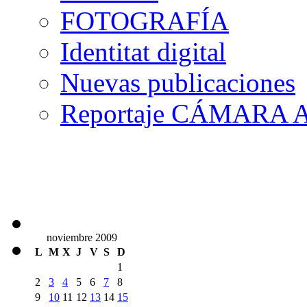
FOTOGRAFÍA
Identitat digital
Nuevas publicaciones
Reportaje CÁMARA A
noviembre 2009
L
M
X
J
V
S
D
1
2
3
4
5
6
7
8
9
10
11
12
13
14
15