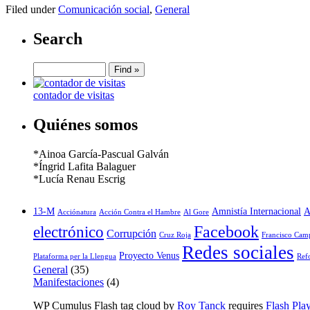
Filed under
Comunicación social
,
General
Search
contador de visitas
Quiénes somos
*Ainoa García-Pascual Galván
*Íngrid Lafita Balaguer
*Lucía Renau Escrig
13-M
Amnistía Internacional
A
Acciónatura
Acción Contra el Hambre
Al Gore
Facebook
electrónico
Corrupción
Cruz Roja
Francisco Cam
Redes sociales
Proyecto Venus
Plataforma per la Llengua
Ref
General
(35)
Manifestaciones
(4)
WP Cumulus Flash tag cloud by
Roy Tanck
requires
Flash Pla