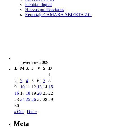
Identitat digital
Nuevas publicaciones
Reportaje CÁMARA ABIERTA 2.0.
noviembre 2009
L
M
X
J
V
S
D
1
2
3
4
5
6
7
8
9
10
11
12
13
14
15
16
17
18
19
20
21
22
23
24
25
26
27
28
29
30
« Oct
Dic »
Meta